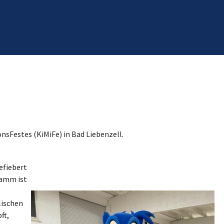
nsFestes (KiMiFe) in Bad Liebenzell.
efiebert
ramm ist
lischen
ft,