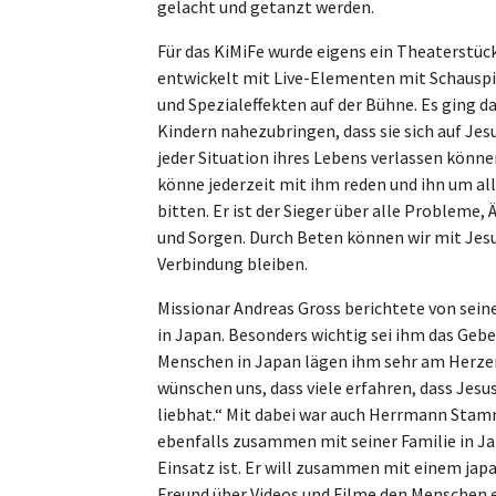
gelacht und getanzt werden.
Für das KiMiFe wurde eigens ein Theaterstüc
entwickelt mit Live-Elementen mit Schauspi
und Spezialeffekten auf der Bühne. Es ging 
Kindern nahezubringen, dass sie sich auf Jesu
jeder Situation ihres Lebens verlassen könn
könne jederzeit mit ihm reden und ihn um al
bitten. Er ist der Sieger über alle Probleme,
und Sorgen. Durch Beten können wir mit Jesu
Verbindung bleiben.
Missionar Andreas Gross berichtete von seine
in Japan. Besonders wichtig sei ihm das Gebe
Menschen in Japan lägen ihm sehr am Herzen
wünschen uns, dass viele erfahren, dass Jesus
liebhat.“ Mit dabei war auch Herrmann Stam
ebenfalls zusammen mit seiner Familie in J
Einsatz ist. Er will zusammen mit einem jap
Freund über Videos und Filme den Menschen 