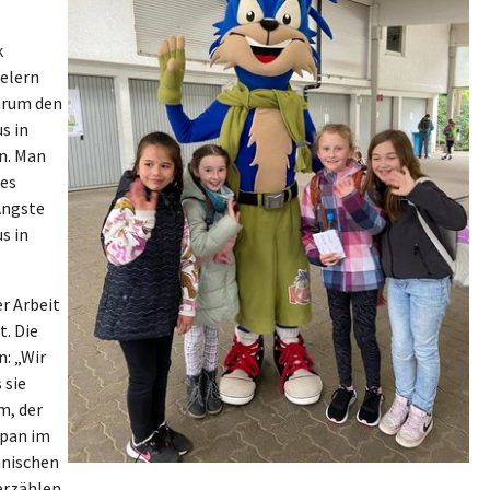
k
elern
darum den
s in
en. Man
les
 Ängste
s in
r Arbeit
t. Die
: „Wir
 sie
m, der
apan im
anischen
erzählen,