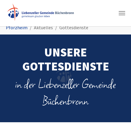
Zum Hauptinhalt springen
Sie sind hier:
Pforzheim
Aktuelles
Gottesdienste
UNSERE
GOTTESDIENSTE
in der Liebenzeller Gemeinde
Büchenbronn