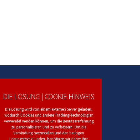
DIE LOSUNG | COOKIE HINWEIS
Die Losung wird von einem externen Server geladen,
wodurch Cookies und andere Tracking-Technologien
verwendet werden können, um die Benutzererfahrung
zu personalisieren und zu verbessern. Um die
Verbindung herzustellen und den heutigen
Losungstext zu laden, benötigen wir daher Ihre