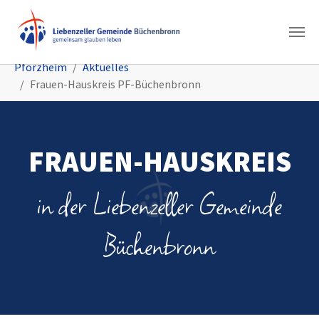
Zum Hauptinhalt springen
Sie sind hier:
Pforzheim
Aktuelles
Frauen-Hauskreis PF-Büchenbronn
FRAUEN-HAUSKREIS
in der Liebenzeller Gemeinde
Büchenbronn